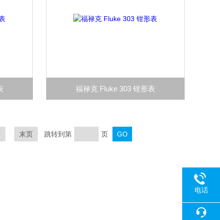
表
福禄克 Fluke 303 钳形表
页
末页
跳转到第
页
电话