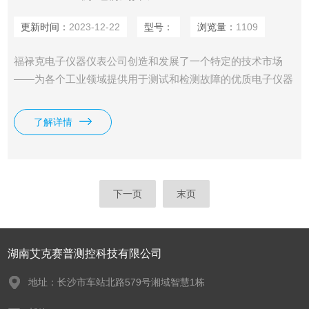
更新时间：
2023-12-22
型号：
浏览量：
1109
福禄克电子仪器仪表公司创造和发展了一个特定的技术市场
——为各个工业领域提供用于测试和检测故障的优质电子仪器
仪表产品，并把该市场提升到重要地位。每新建的一个工厂、
办公区、或设施，都可成为福禄克产品的潜在用户。从工业控
了解详情
制系统的安装调试到过程仪表的校验维护，从实验室精密测量
到计算机网络的故障诊断，福禄克的产品帮助各行各业的业务
高效运转并不断发展。Fluke 360 漏电流钳表
下一页
末页
湖南艾克赛普测控科技有限公司
地址：长沙市车站北路579号湘域智慧1栋