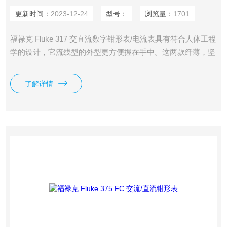
更新时间：
2023-12-24
型号：
浏览量：
1701
福禄克 Fluke 317 交直流数字钳形表/电流表具有符合人体工程
学的设计，它流线型的外型更方便握在手中。这两款纤薄，坚
固的数字式钳型电流表更加适合易于1000A电流测量（319）
和在狭窄空间内使用。 317和319拥有准确的40 A小量程。
了解详情
FLUKE 319数字式钳形电流表除了具备一系列的测试功能，还
具备了启动电流和频率功能，方便进行电机和照明等设备的测
量。