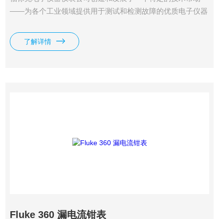
——为各个工业领域提供用于测试和检测故障的优质电子仪器
仪表产品，并把该市场提升到重要地位。每新建的一个工厂、
办公区、或设施，都可成为福禄克产品的潜在用户。从工业控
了解详情
制系统的安装调试到过程仪表的校验维护，从实验室精密测量
到计算机网络的故障诊断，福禄克的产品帮助各行各业的业务
高效运转并不断发展。Fluke 345手持式谐波功率钳表
Fluke 360 漏电流钳表