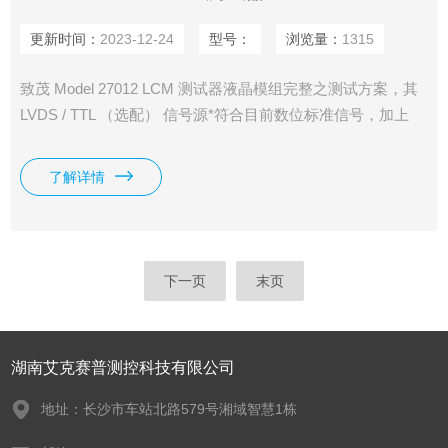
更新时间：
2023-12-24
型号：
浏览量：
1315
致茂 Model 27012 LCM 测试器液晶模组完整之测试方案，其
LVDS / TTL （选配） 信号源*符合目前数位标准信号，加上
24V / 12V / 5V / 3.3V 直流电源输出，使用者不须外接电源，
即可提供VDD / Backlight 之电源需求，立即进行液晶模组测
了解详情
试。
下一页
末页
湖南艾克赛普测控科技有限公司
地址：长沙市车站北路579号湘域智慧1栋