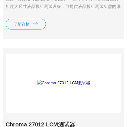
析度大尺寸液晶模组测试设备，可提供液晶模组测试所需的讯
号、电源及检测图像。使用者可透过应用软体于PC端自行编
辑各式不同的时序参数及图像，于机器上做自动执行或手动控
了解详情
制之单键操作
Chroma 27012 LCM测试器