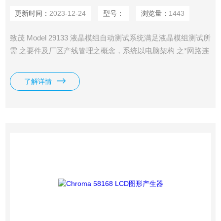
更新时间：
2023-12-24
型号：
浏览量：
1443
致茂 Model 29133 液晶模组自动测试系统满足液晶模组测试所
需 之要件及厂区产线管理之概念，系统以电脑架构 之*网路连
线功能及其灵活且简易之人机介面 为基础，整合视讯产生
器、多通道高精度电源供 应器及程序控制单元，针对液晶模
了解详情
组信号、图像 及电气提供完整之测试需求。