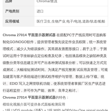
品牌
Chroma/致茂
产地类别
进口
应用领域
医疗卫生,生物产业,电子/电池,道路/轨道/船舶
Chroma 27014 平面显示器测试器
在搭配PC于产线应用时可选购客
制化GO/NOGO软件，提供管理者预先设定作业员权限，统一系统管
理模式，减少人为错误操作。其简易友善图形接口，易于上手，于测
试时运用十字坐标缺点定位检查及纪录，包括液晶模块之缺陷种类及
级数分类等信息建立并可产出各种测试报表分析，可以快速之方式完
成测试，大幅缩短测试时间。为满足产线完整测 试应用及管理，可规
划建置与客户系统端进行测试程序维护与管理、数据上传/下载、统
计、EDID 写入之网管联机功能，使系统管理者掌握厂区生产状态进
行远程监控，并可作为产能、效率、良率之检讨。
Chroma 27014 平面显示器测试器
的特色：
模组化视频介面可提供各式面板检测应用
- 1组 LVDS module (选配) + 1组 MIPI /eDP/V-by-One signal module