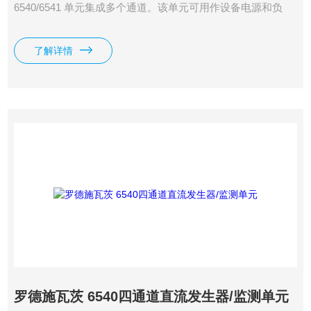
6540/6541 单元集成多个通道。该单元可用作设备电源和负
载，能够生成小脉冲宽度为 50 µs 的脉冲，支持在多个通道或
单元中实现扫描操作和同步操作。源和测量范围为 0 V 至 ±10
了解详情
V（电压）以及 0 mA 至 ±500 mA（电流）。这两款单元均具
备 USB 接口。
罗德施瓦茨 6540四通道直流发生器/监测单元