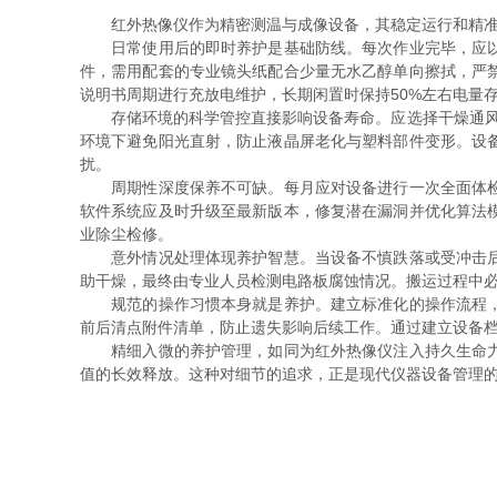
红外热像仪作为精密测温与成像设备，其稳定运行和精准度
日常使用后的即时养护是基础防线。每次作业完毕，应以柔
件，需用配套的专业镜头纸配合少量无水乙醇单向擦拭，严
说明书周期进行充放电维护，长期闲置时保持50%左右电量
存储环境的科学管控直接影响设备寿命。应选择干燥通风的专
环境下避免阳光直射，防止液晶屏老化与塑料部件变形。设
扰。
周期性深度保养不可缺。每月应对设备进行一次全面体检，
软件系统应及时升级至最新版本，修复潜在漏洞并优化算法
业除尘检修。
意外情况处理体现养护智慧。当设备不慎跌落或受冲击后，
助干燥，最终由专业人员检测电路板腐蚀情况。搬运过程中
规范的操作习惯本身就是养护。建立标准化的操作流程，培
前后清点附件清单，防止遗失影响后续工作。通过建立设备
精细入微的养护管理，如同为红外热像仪注入持久生命力。
值的长效释放。这种对细节的追求，正是现代仪器设备管理