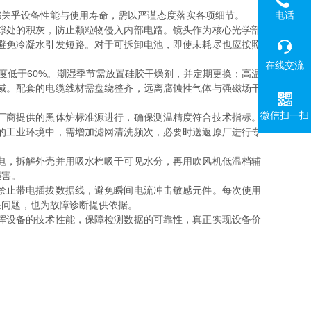
电话
关乎设备性能与使用寿命，需以严谨态度落实各项细节。
隙处的积灰，防止颗粒物侵入内部电路。镜头作为核心光学部
避免冷凝水引发短路。对于可拆卸电池，即使未耗尽也应按照
在线交流
度低于60%。潮湿季节需放置硅胶干燥剂，并定期更换；高温
域。配套的电缆线材需盘绕整齐，远离腐蚀性气体与强磁场干
微信扫一扫
厂商提供的黑体炉标准源进行，确保测温精度符合技术指标。
的工业环境中，需增加滤网清洗频次，必要时送返原厂进行专
电，拆解外壳并用吸水棉吸干可见水分，再用吹风机低温档辅
损害。
禁止带电插拔数据线，避免瞬间电流冲击敏感元件。每次使用
性问题，也为故障诊断提供依据。
挥设备的技术性能，保障检测数据的可靠性，真正实现设备价