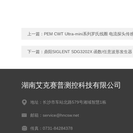
上一篇：
PEM CWT Ultra-mini系列罗氏线圈 电流探头传
下一篇：
鼎阳SIGLENT SDG3202X 函数/任意波形发生器
湖南艾克赛普测控科技有限公司
地址：长沙市车站北路579号湘域智慧1栋
邮箱：service@hncsw.net
传真：0731-84284378