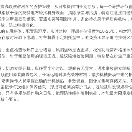
高度依赖科学的养护管理。从日常操作到长期存放，每一个养护环节都
软干燥的防静电布轻拭机身表面，清除浮尘与污渍，特别注意接口缝
禁来回摩擦损伤镀膜。若遇雨雾等潮湿环境，务必待机身干燥后再收纳，
存放，防止电极老化。
用柜体，配置温湿度计实时监控，理想存储温度为10-25℃，相对湿
备存放时应取下电池，将主机置于定制托盘中，避免挤压显示屏与按键区
重点检查散热口是否堵塞，风扇运转是否正常。校准功能需严格按照
模型。对于频繁使用的现场工况，建议缩短校验周期，特别是在粉尘严重
切勿立即开机，应静置半小时以上观察有无异常；进水事故需立即断
必须使用原装防震包装，长途运输时填充缓冲材料，减少机械振动带来的
训操作人员掌握正确的开机预热、参数设置、图像采集与存储方法。
档案记录每次维护保养信息，形成可追溯的养护日志，既能及时发现规律
只有将规范操作融入日常，把预防性维护落到实处，才能最大限度发
的核心要义。