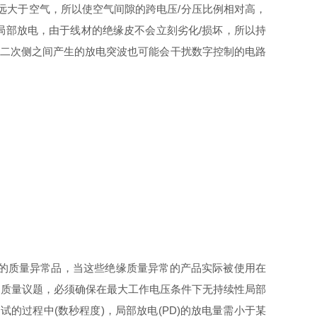
数都远大于空气，所以使空气间隙的跨电压/分压比例相对⾼，
生局部放电，由于线材的绝缘皮不会立刻劣化/损坏，所以持
一二次侧之间产生的放电突波也可能会干扰数字控制的电路
电的质量异常品，当这些绝缘质量异常的产品实际被使用在
的质量议题，必须确保在最大⼯作电压条件下无持续性局部
试的过程中(数秒程度)，局部放电(PD)的放电量需小于某