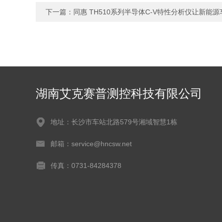
下一篇：
同惠 TH510系列半导体C-V特性分析仪让新能
湖南艾克赛普测控科技有限公司
地址：长沙市车站北路579号湘域智慧1栋
邮箱：service@hncsw.net
传真：0731-84284378