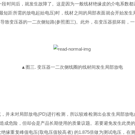
00V)⼯作⼀段时间后，就发生故障了。这是因为⼀般线材绝缘⽪的介电系
m下空气最短距所需的放电起始电压)时，线材之间的局部表面就会开始发
导致变压器的一二次侧短路(参照图三)。此外，在变压器损坏前，
▲图三. 变压器⼀⼆次侧线圈的线材间发生局部放电
，并未对局部放电(PD)进行检测，所以较难检测出会发生局部放
造成危险，但却会是产品长期使用的质量议题。若要避免发生此类
绝缘重复峰值电压(取电压值较高者) 的1.875倍做为测试电压，在测