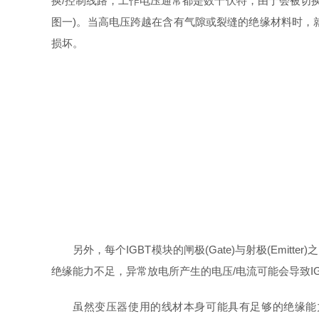
换/控制线路，⼯作电压通常都是数千伏特，由于会被切换ON/O
图⼀)。当高电压跨越在含有气隙或裂缝的绝缘材料时，
损坏。
另外，每个IGBT模块的闸极(Gate)与射极(Em
绝缘能⼒不足，异常放电所产生的电压/电流可能会导致I
虽然变压器使用的线材本身可能具有足够的绝缘能力