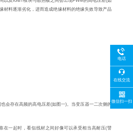
r)之间以及IGBT模块与散热板之间会出现PWM的高电压差(如
绝缘材料逐渐劣化，进而造成绝缘材料的绝缘失效导致产品
电话
在线交流
微信扫一扫
侧之间也会存在⾼频的⾼电压差(如图⼀)。当变压器一二次侧的
是靠在一起时，看似线材之间好像可以承受相当高耐压(譬