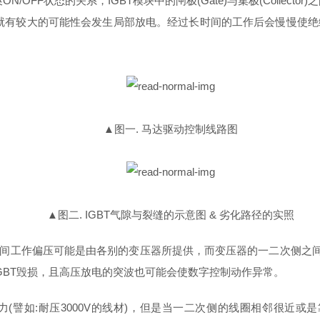
FF状态的关系，IGBT模块中的闸极(Gate)与集极(Collecto
就有较大的可能性会发生局部放电。经过长时间的工作后会慢慢使
▲图⼀. 马达驱动控制线路图
▲图二. IGBT气隙与裂缝的示意图 & 劣化路径的实照
itter)之间⼯作偏压可能是由各别的变压器所提供，而变压器的⼀⼆次
GBT毁损，且⾼压放电的突波也可能会使数字控制动作异常。
(譬如:耐压3000V的线材)，但是当一二次侧的线圈相邻很近或