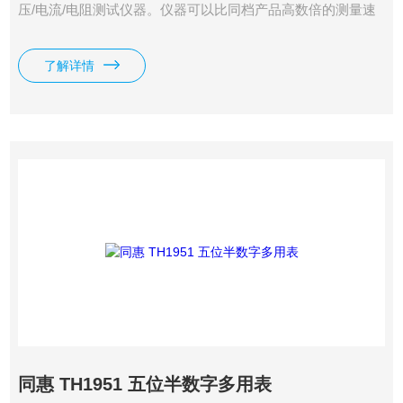
压/电流/电阻测试仪器。仪器可以比同档产品高数倍的测量速
度进行稳定测量。提供21,000/51,000字大读数，0.03%/0.02%
的大直流电压准确度等一系列优良的性能和经济的价格为广大
了解详情
客户提供选择。TH1941/TH1942提供高亮度VFD双显示器，可
同时测量显示交流/直流电压或电流、交流电压/电流和频率等
参数
同惠 TH1951 五位半数字多用表