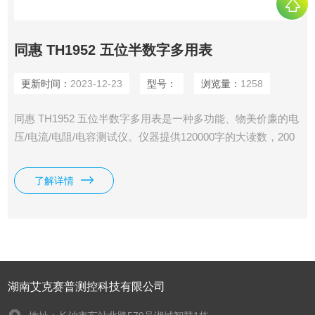
同惠 TH1952 五位半数字多用表
更新时间：
2023-12-23
型号：
浏览量：
1258
同惠 TH1952 五位半数字多用表是一种多功能、物美价廉的电
压/电流/电阻/电容测试仪。仪器提供120000字的大读数，200
次/秒大ADC采样速度，0.02%的直流电压准确度等一系列优良
的性能和经济的价格为广大客户提供选择。TH1952提供高亮
了解详情
度VFD双参数显示器，可以同时测量/显示交流/直流电压或者
电流、交流电压/电流和频率等参数，不仅大大提高了测量效
率，而且测试显示一目了然。
湖南艾克赛普测控科技有限公司