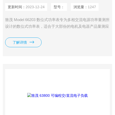
更新时间：
2023-12-24
型号：
浏览量：
1247
致茂 Model 66203 数位式功率表专为多相交流电源功率量测所
设计的数位式功率表，适合于大部份的电机及电器产品量测应
用（66203提供3模组、66204提供4模组）。此系列产品提供
多种输入电压配置接线模式
了解详情
（1P2W/1P3W/3P3W/3V3A/3P4W），使用者可依需求选择接
线模式以符合特定接线方式的电压、电流、功率以及其他参数
量测。