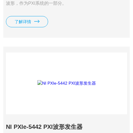
波​形，​作​为​PXI​系​统​的​一​部分。
了解详情
NI PXIe-5442 PXI波形发生器