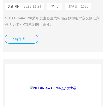
更新时间：
2023-12-23
型号：
浏览量：
1323
NI PXIe-5442 PXI波形发生器生​成​标​准​函​数​和​用​户​定​义​的​任​意​
波​形，​作​为​PXI​系​统​的​一​部分。
了解详情