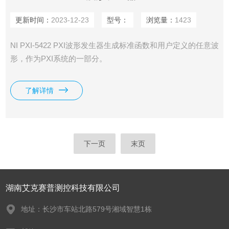
更新时间：
2023-12-23
型号：
浏览量：
1423
NI PXI-5422 PXI波形发生器生​成​标​准​函​数​和​用​户​定​义​的​任​意​波​
形，​作​为​PXI​系​统​的​一​部分。
了解详情
下一页
末页
湖南艾克赛普测控科技有限公司
地址：长沙市车站北路579号湘域智慧1栋