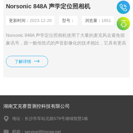
Norsonic 848A 声学定位照相机
更新时间：
2023-12-20
型号：
浏览量：
1851
Norsonic 848A 声学定位照相机使用了大量的麦克风去避免假
象讯号，跟一般传统式的声音影像化的技术相比，它具有更高
的指向性，在声源位置查找方面，误判更少它具有128、256、
384三种麦克风尺寸，大声压值110db，带宽20Hz-20KHz。
了解详情
湖南艾克赛普测控科技有限公司
地址：长沙市车站北路579号湘域智慧1栋
邮箱：service@hncsw.net