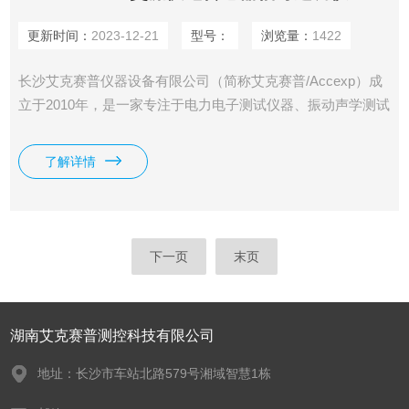
更新时间：
2023-12-21
型号：
浏览量：
1422
长沙艾克赛普仪器设备有限公司（简称艾克赛普/Accexp）成
立于2010年，是一家专注于电力电子测试仪器、振动声学测试
系统、分析检测仪器设备和非标测控集成方案的高新技术仪器
公司。公司具有10余年从业经验，拥有**的研发技术团队和销
了解详情
售团队。PCB 482C05 交流供电传感器信号适调仪
下一页
末页
湖南艾克赛普测控科技有限公司
地址：长沙市车站北路579号湘域智慧1栋