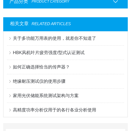
产品分类
PRODUCT CATEGORY
相关文章
RELATED ARTICLES
关于多功能万用表的使用，就差你不知道了
HBK风机叶片疲劳强度/型式认证测试
如何正确选择恰当的传声器？
绝缘耐压测试仪的使用步骤
家用光伏储能系统测试架构与方案
高精度功率分析仪用于的各行各业分析使用