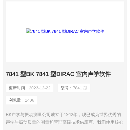
7841 型BK 7841 型DIRAC 室内声学软件
更新时间：
2023-12-22
型号：
7841 型
浏览量：
1436
BK声学与振动测量公司成立于1942年，现已成为世界优秀的
声学与振动质量的测量和管理高级技术供应商。我们使用核心
竞争力以及全面的产品和解决方案，为客户解决声学与振动方