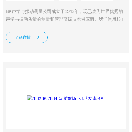
BK声学与振动测量公司成立于1942年，现已成为世界优秀的
声学与振动质量的测量和管理高级技术供应商。我们使用核心
竞争力以及全面的产品和解决方案，为客户解决声学与振动方
面的挑战。从二十世纪50年代以来，我们的产品已成为其他产
了解详情
品所对照的*产品。BK 7914 型 风力发电机声功率软件