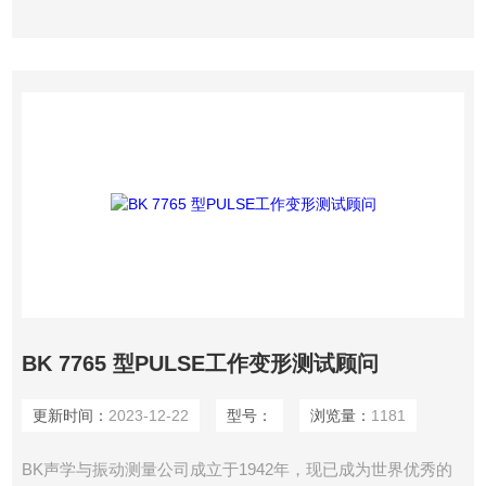
BK 7765 型PULSE工作变形测试顾问
更新时间：
2023-12-22
型号：
浏览量：
1181
BK声学与振动测量公司成立于1942年，现已成为世界优秀的