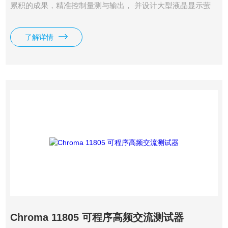
累积的成果，精准控制量测与输出， 并设计大型液晶显示萤
幕，精简的操作设定程序 ，且提供RS485介面，让使用者可
以透过电脑监 控寿命试验的状况，包含测试条件与监控状
了解详情
况。 精密的量测数据和人性化操作设计可以提升测试 的可靠
度。Chroma 11802系列是高频测试优先的选择。
Chroma 11805 可程序高频交流测试器