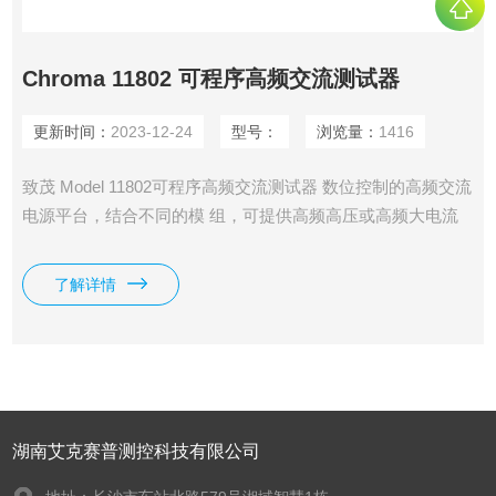
Chroma 11802 可程序高频交流测试器
更新时间：
2023-12-24
型号：
浏览量：
1416
致茂 Model 11802可程序高频交流测试器 数位控制的高频交流
电源平台，结合不同的模 组，可提供高频高压或高频大电流
的测试方式 。11802系列输出频率20kHz~200kHz，涵盖各 式
SMPS、LCD Inverter、安定器（Ballast）等应用频 率，输出
了解详情
电压可搭配适当变压模组调整至需求使 用范围
湖南艾克赛普测控科技有限公司