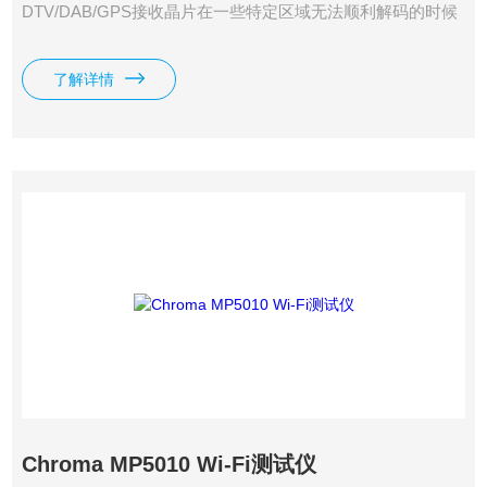
DTV/DAB/GPS接收晶片在一些特定区域无法顺利解码的时候
当你的接收机在大部分的时间很正常，但是有些时候则不是你
怀疑是讯号的问题时 录什么就回放什么，可当任何的讯号源
了解详情
Chroma MP5010 Wi-Fi测试仪