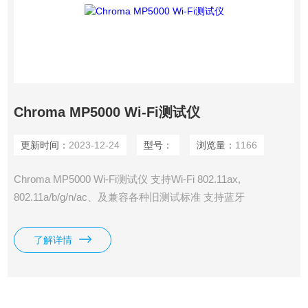
Chroma MP5000 Wi-Fi测试仪
更新时间：
2023-12-24
型号：
浏览量：
1166
Chroma MP5000 Wi-Fi测试仪 支持Wi-Fi 802.11ax,
802.11a/b/g/n/ac、及兼容各种旧测试标准 支持蓝牙
V1.x/V2.x/V3.x EDR/BLE V4.x/V5.1 软体无线电技术（SDR）
弹性化升级架构、集向量讯号产生器及分析器于一身 可以实
了解详情
行一拖四、高速平行测试 容易使用的人机介面，也适用于
R&D QA部门 易学易用的API方便自动化迅速编程 整