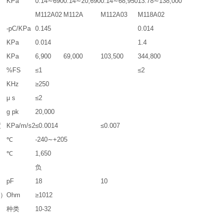
KPa
0.14∼690
0.14∼20,690
0.14∼68,950
13.78∼138,000
M112A02
M112A
M112A03
M118A02
-pC/KPa
0.145
0.014
KPa
0.014
1.4
KPa
6,900
69,000
103,500
344,800
%FS
≤1
≤2
KHz
≥250
μ s
≤2
）
g pk
20,000
度
KPa/m/s2
≤0.0014
≤0.007
℃
-240∼+205
℃
1,650
）
负
pF
18
10
℉）
Ohm
≥1012
种类
10-32