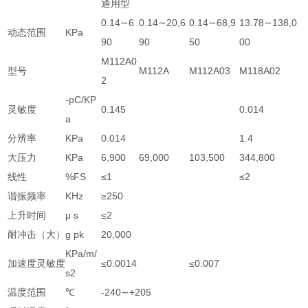
通用型
0.14∼6
0.14∼20,6
0.14∼68,9
13.78∼138,0
动态范围
KPa
90
90
50
00
M112A0
型号
M112A
M112A03
M118A02
2
-pC/KP
灵敏度
0.145
0.014
a
分辨率
KPa
0.014
1.4
大压力
KPa
6,900
69,000
103,500
344,800
线性
%FS
≤1
≤2
谐振频率
KHz
≥250
上升时间
μ s
≤2
耐冲击（大）
g pk
20,000
KPa/m/
加速度灵敏度
≤0.0014
≤0.007
s2
温度范围
℃
-240∼+205