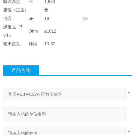
瞬时温度
℃
1,650
极性（正压）
负
电容
pF
18
10
缘电阻（7
Ohm
≥1012
0℉）
输出接头
种类
10-32
产品咨询