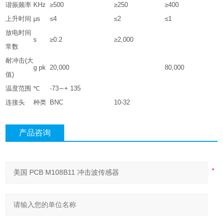
谐振频率
KHz
≥500
≥250
≥400
上升时间
μs
≤4
≤2
≤1
放电时间
s
≥0.2
≥2,000
常数
耐冲击(大
g pk
20,000
80,000
值)
温度范围
℃
-73∼+ 135
连接头
种类
BNC
10-32
产品咨询