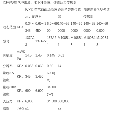
ICP®型空气冲击波、水下冲击波、弹道压力传感器
ICP® 空气自由场激波
通用型弹道传感
加速度补偿型弹道
压力传感器
器
传感器
0.34∼
0.69∼3
6.9∼69
140∼55
140∼69
140∼55
140∼69
动态范围
KPa
345
450
00
0000
0000
0000
0,000
137A2
137A2
M108B1
M108B1
M109B1
M109B1
型号
137A22
3
1
1
3
1
3
mV/K
灵敏度
14.5
1.45
0.145
0.01
Pa
分辨率
KPa
0.035
0.069
0.69
14
量程(5V
6900(1
KPa
345
3,450
输出)
V)
量程(10V
34500
KPa
690
6,900
输出)
(5V)
大压力
KPa
6,900
34,500
860,000
线性
%FS
≤1
≤2