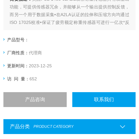
功能，可提供传感器冗余，并能够从一个输出提供控制反馈，
而另一个用于数据采集•在A2LA认证的拉伸和压缩方向均通过
ISO 17025校准•保证了疲劳额定称重传感器可进行一亿次*反
向循环•热补偿•力矩补偿•每个称重传感器均配有一个并联校准
电阻，便于在测试现场进行校准
产品型号：
厂商性质：
代理商
更新时间：
2023-12-25
访 问 量：
652
产品咨询
联系我们
产品分类
PRODUCT CATEGORY