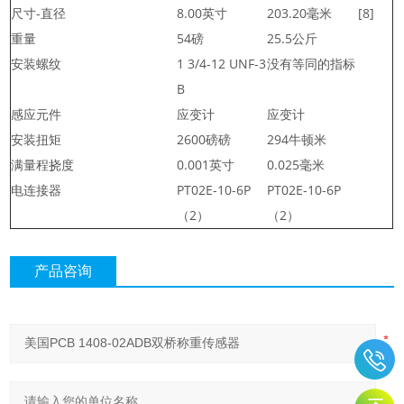
尺寸-直径
8.00英寸
203.20毫米
[8]
重量
54磅
25.5公斤
安装螺纹
1 3/4-12 UNF-3
没有等同的指标
B
感应元件
应变计
应变计
安装扭矩
2600磅磅
294牛顿米
满量程挠度
0.001英寸
0.025毫米
电连接器
PT02E-10-6P
PT02E-10-6P
（2）
（2）
产品咨询