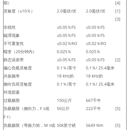
期）
[4]
灵敏度（±10％）
2.0毫伏/伏
2.0毫伏/伏
[1]
[3]
非线性
≤0.05％FS
≤0.05％FS
磁滞现象
≤0.05％FS
≤0.05％FS
不可重复性
≤0.02％RO
≤0.02％RO
蠕变（20分钟内）
0.025％
0.025％
静态误差带
≤0.05％FS
≤0.05％FS
[2]
偏心负载灵敏度
0.1％/英寸
0.1％/ 25.4毫米
共振频率
18 kHz的
18 kHz的
侧向负荷灵敏度
0.1％/英寸
0.1％/ 25.4毫米
环境因素
过载极限
150公斤
667千牛
负载极限（侧向力，F
或
50公斤
222千牛
[5]
X
F
）
Y
负载极限（弯曲力矩，M
或
50k英寸磅
5649 Nm
[5]
X