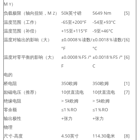
M
）
Y
负载极限（轴向扭矩，M
）
50k英寸磅
5649 Nm
[5]
Z
温度范围（工作）
-65至+200°F
-54至+93°C
温度范围（补偿）
+15至+115°F
-9至+46°C
温度对输出的影响（大）
±0.0008％读数/
±0.0018％读数/
[6]
°F
°C
温度对零平衡的影响（大）
±0.0008％FS /°
±0.0018％FS /°
[6]
F
C
电的
桥电阻
350欧姆
350欧姆
[1]
励磁电压（推荐）
10伏直流电
10伏直流电
[7]
绝缘电阻
> 5k欧姆
> 5k欧姆
零余额
≤1％RO
≤1％RO
输出极性
+张力
+张力
物理
尺寸-高度
4.50英寸
114.30毫米
[8]