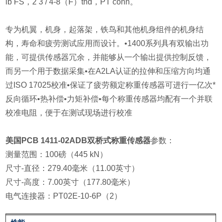
lb FS，2 3 / 4-8（F）thd，PT conn。
专为机翼，机身，起落架，铁鸟和其他机身组件的机身结
构，寿命和疲劳测试应用而设计。•1400系列具有双输出功
能，可提供传感器冗余，并能够从一个输出提供控制反馈，
而另一个用于数据采集•在A2LA认证的拉伸和压缩方向均通
过ISO 17025校准•保证了疲劳额定称重传感器可进行一亿次*
反向循环•热补偿•力矩补偿•每个称重传感器均配有一个并联
校准电阻，便于在测试现场进行校准
美国PCB 1411-02ADB双桥式称重传感器
参数：
测量范围：100磅（445 kN）
尺寸-直径：279.40毫米（11.00英寸）
尺寸-高度：7.00英寸（177.80毫米）
电气连接器：PT02E-10-6P（2）