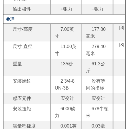
输出极性
+张力
+张力
物理
[8]
尺寸-高度
7.00英
177.80
寸
毫米
[8]
尺寸-直径
11.00英
279.40
寸
毫米
重量
135磅
61.3公
斤
安装螺纹
2 3/4-8
没有等
UN-3B
同的指标
感应元件
应变计
应变计
安装扭矩
6000磅
678牛顿
力
米
满量程挠度
0.001英
0.03毫