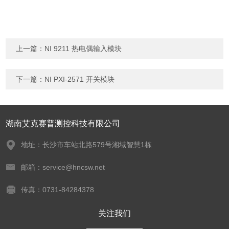
上一篇：
NI 9211 热电偶输入模块
下一篇：
NI PXI-2571 开关模块
湖南艾克赛普测控科技有限公司
地址：长沙市车站北路579号湘域智慧1栋
邮箱：service@hncsw.net
传真：0731-84284378
关注我们