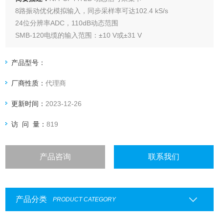
8路振动优化模拟输入，同步采样率可达102.4 kS/s
24位分辨率ADC，110dB动态范围
SMB-120电缆的输入范围：±10 V或±31 V
软件可重新配置的交流/直流耦合和IEPE调理
各种抗混叠滤波器
产品型号：
厂商性质：
代理商
更新时间：
2023-12-26
访 问 量：
819
产品咨询
联系我们
产品分类
PRODUCT CATEGORY