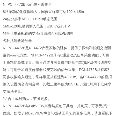
NI PCI-4472B 动态信号采集卡
8路振动优化模拟输入，同步采样率可达102.4 kS/s
24位分辨率ADC，110dB动态范围
SMB-120电缆的输入范围：±10 V或±31 V
软件可重新配置的交流/直流耦合和IEPE调理
各种抗混叠滤波器
NI PCI-4472B是NI 4472产品家族的延伸，提供了振动和低频交流测
量的you化方案。NI PCI-4472B具有8通道动态信号采集功能，可用
于高精度频域测量。输入通道具有集成电路压电式(IEPE)信号调理功
能，可用于加速度传感器和麦克风的信号采集。PCI-4472B具有8路
同步模拟输入通道，采样带宽从直流到45 kHz。当PCI-4472B的模拟
输入设置为交流耦合时，其截止频率低为0.5 Hz，因此可用于低频率
交振动测量。
*组合：成对购买，节省更多。
NI PCI-4472B与LabVIEW声音与振动工具包一并购买，可享受折扣
优惠。如需了解LabVIEW声音与振动工具包的更多信息，请查看以下