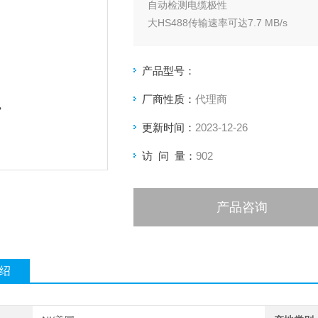
自动检测电缆极性
大HS488传输速率可达7.7 MB/s
用于Windows 2000/NT/XP/Me/98的
*兼容IEEE 488.2
产品型号：
兼容10BaseT和100BaseTX
厂商性质：
代理商
更新时间：
2023-12-26
访 问 量：
902
产品咨询
绍