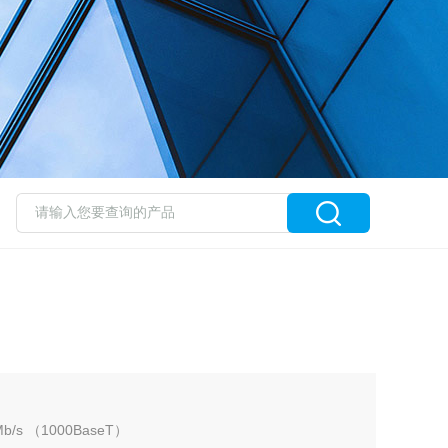
s （1000BaseT）