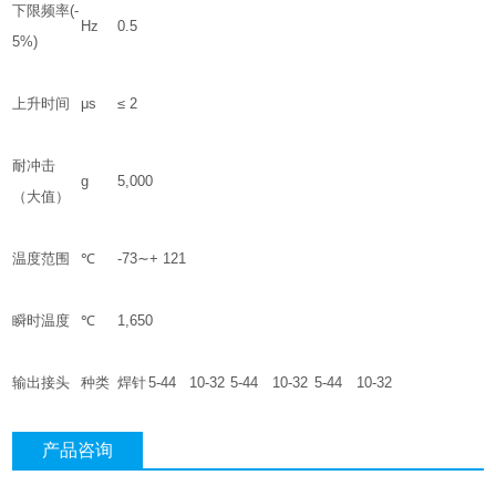
下限频率(-
Hz
0.5
5%)
上升时间
μs
≤ 2
耐冲击
g
5,000
（大值）
温度范围
℃
-73∼+ 121
瞬时温度
℃
1,650
输出接头
种类
焊针
5-44
10-32
5-44
10-32
5-44
10-32
产品咨询