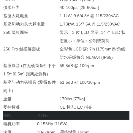
供水压力
40-100psi [25-60bar]
基座大耗电量
1.1kW, 9.6/4.8A @ 115/230VAC
基座和动力头大耗电量
1.73kW, 15/7.5A @ 115/230VAC
250 薄膜面板
显示：3 位 LED 显示, 14 个 LED 状
态显示；单位：公制或英制
250 Pro 触摸屏面板
全彩色 LCD 屏; 7in [175mm]对角线;
防水等级符合 NEMA4 (IP65)
基座噪音 (在无载荷条件下于
59.5dB @ 100rpm
1.5ft [0.5m] 距离处测得)
基座与动力头噪音 (测得条件
61.5dB @ 100/30rpm
同上)
重量
170lbs [77kg]
受控标准
CE 标志; EC 指令
规格
动力头
电机功率
0.156Hp [116W]
速度
30-60rpm，调整增量 10rpm