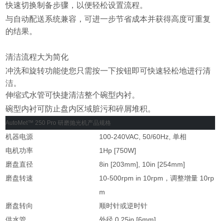
快速切换制备步骤，以便轻松设置流程。
与自动配送系统兼容，可进一步节省成本并获得高度可重复
的结果。
清洁流程大为简化
冲洗和旋转功能使您只需按一下按钮即可快速轻松地进行清
洁。
伸缩式水管可快捷清洁整个碗型内衬。
碗型内衬可防止盘内区域脏污和碎屑堆积。
AutoMet™ 250 Pro 研磨抛光机产品规格
机器电源
100-240VAC, 50/60Hz, 单相
电机功率
1Hp [750W]
磨盘直径
8in [203mm], 10in [254mm]
磨盘转速
10-500rpm in 10rpm，调整增量 10rp
m
磨盘转向
顺时针或逆时针
供水管
外径 0.25in [6mm]