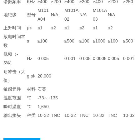
谐振频率
KHz
≥400
≥200
≥400
≥200
≥400
≥200
≥250
M101
M101A
M101A
地绝缘
型号
N/A
N/A
N/A
A04
02
03
上升时间
μs
≤1
≤2
≤1
≤2
≤1
≤2
放电时间常
s
≥100
≥500
≥100
≥1000
≥100
≥500
数
低频（-
Hz
0.005
0.001
0.005
0.0005
0.005
0.001
5%）
耐冲击（大
g pk
20,000
值）
敏感元件
材料
石英
温度范围
℃
-73∼+135
瞬时温度
℃
1,650
输出接头
种类
10-32
TNC
10-32
TNC
10-32
TNC
10-32