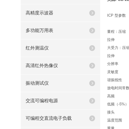
高精度示波器
ICP 型参数
多功能万用表
量程：压缩
拉伸
红外测温仪
大受力：压
拉伸
分辨率
高清红外热像仪
灵敏度
谐振线性
振动测试仪
放电时间常
高频
交流可编程电源
低频（-5%）
接头
可编程交直流电子负载
温度范围
重量