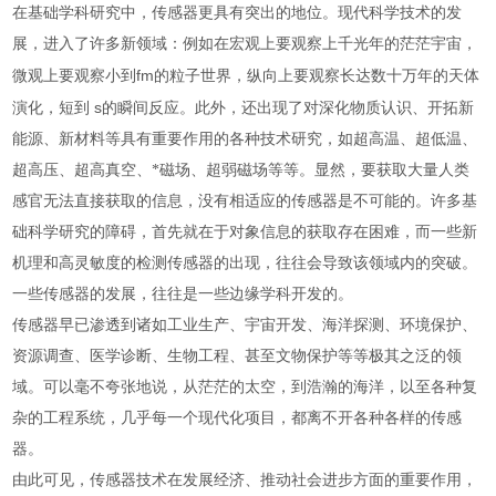
在基础学科研究中，传感器更具有突出的地位。现代科学技术的发
展，进入了许多新领域：例如在宏观上要观察上千光年的茫茫宇宙，
fm
微观上要观察小到
的粒子世界，纵向上要观察长达数十万年的天体
s
演化，短到
的瞬间反应。此外，还出现了对深化物质认识、开拓新
能源、新材料等具有重要作用的各种技术研究，如超高温、超低温、
超高压、超高真空、*磁场、超弱磁场等等。显然，要获取大量人类
感官无法直接获取的信息，没有相适应的传感器是不可能的。许多基
础科学研究的障碍，首先就在于对象信息的获取存在困难，而一些新
机理和高灵敏度的检测传感器的出现，往往会导致该领域内的突破。
一些传感器的发展，往往是一些边缘学科开发的。
传感器早已渗透到诸如工业生产、宇宙开发、海洋探测、环境保护、
资源调查、医学诊断、生物工程、甚至文物保护等等极其之泛的领
域。可以毫不夸张地说，从茫茫的太空，到浩瀚的海洋，以至各种复
杂的工程系统，几乎每一个现代化项目，都离不开各种各样的传感
器。
由此可见，
传感器技术
在发展经济、推动社会进步方面的重要作用，