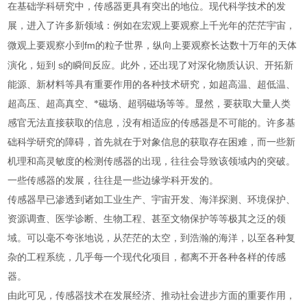
在基础学科研究中，传感器更具有突出的地位。现代科学技术的发
展，进入了许多新领域：例如在宏观上要观察上千光年的茫茫宇宙，
fm
微观上要观察小到
的粒子世界，纵向上要观察长达数十万年的天体
s
演化，短到
的瞬间反应。此外，还出现了对深化物质认识、开拓新
能源、新材料等具有重要作用的各种技术研究，如超高温、超低温、
超高压、超高真空、*磁场、超弱磁场等等。显然，要获取大量人类
感官无法直接获取的信息，没有相适应的传感器是不可能的。许多基
础科学研究的障碍，首先就在于对象信息的获取存在困难，而一些新
机理和高灵敏度的检测传感器的出现，往往会导致该领域内的突破。
一些传感器的发展，往往是一些边缘学科开发的。
传感器早已渗透到诸如工业生产、宇宙开发、海洋探测、环境保护、
资源调查、医学诊断、生物工程、甚至文物保护等等极其之泛的领
域。可以毫不夸张地说，从茫茫的太空，到浩瀚的海洋，以至各种复
杂的工程系统，几乎每一个现代化项目，都离不开各种各样的传感
器。
由此可见，
传感器技术
在发展经济、推动社会进步方面的重要作用，