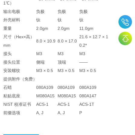
1℃）
输出电极
负极
负极
负极
外壳材料
钛
钛
钛
重量
2.0gm
2.0gm
11.0gm
尺寸（Hex×高）
21.6 × 12.7 × 1
8.0 × 10.9
8.0 × 17.0
mm
0.2*
接头
M3
M3
M3
接头位置
侧端
顶端
――
安装螺纹
M3 × 0.5
M3 × 0.5
M3 × 0.5
提供附件（免费）
石蜡
080A109
080A109
080A109
粘贴底座
M080A15
M080A15
080A147
NIST 校准证书
ACS-1
ACS-1
ACS-1T
前缀选项
A, J
A, J
P