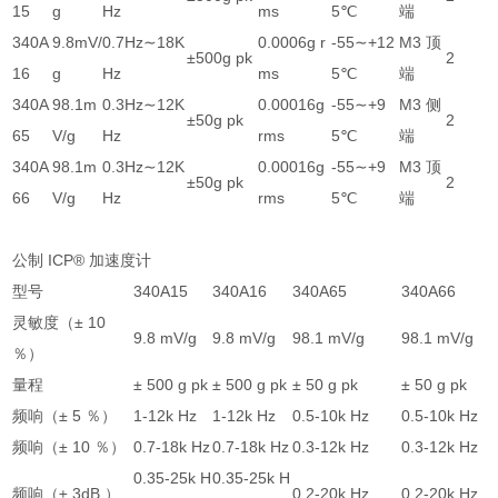
15
g
Hz
ms
5℃
端
340A
9.8mV/
0.7Hz∼18K
0.0006g r
-55∼+12
M3 顶
±500g pk
2
16
g
Hz
ms
5℃
端
340A
98.1m
0.3Hz∼12K
0.00016g
-55∼+9
M3 侧
±50g pk
2
65
V/g
Hz
rms
5℃
端
340A
98.1m
0.3Hz∼12K
0.00016g
-55∼+9
M3 顶
±50g pk
2
66
V/g
Hz
rms
5℃
端
公制 ICP® 加速度计
型号
340A15
340A16
340A65
340A66
灵敏度（± 10
9.8 mV/g
9.8 mV/g
98.1 mV/g
98.1 mV/g
％）
量程
± 500 g pk
± 500 g pk
± 50 g pk
± 50 g pk
频响（± 5 ％）
1-12k Hz
1-12k Hz
0.5-10k Hz
0.5-10k Hz
频响（± 10 ％）
0.7-18k Hz
0.7-18k Hz
0.3-12k Hz
0.3-12k Hz
0.35-25k H
0.35-25k H
频响（± 3dB ）
0.2-20k Hz
0.2-20k Hz