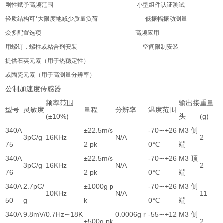
刚性赋予高频范围
小型组件认证测试
轻质结构可*大限度地减少质量负荷
低振幅振动测量
众多配置选项
高频应用
用螺钉，螺柱或粘合剂安装
空间限制安装
提供石英元素（用于热稳定性）
或陶瓷元素（用于高测量分辨率）
公制加速度传感器
频率范围
输出接
重量
型号
灵敏度
量程
分辨率
温度范围
(±10%)
头
(g)
340A
±22.5m/s
-70∼+26
M3 侧
3pC/g
16KHz
N/A
2
75
2 pk
0℃
端
340A
±22.5m/s
-70∼+26
M3 顶
3pC/g
16KHz
N/A
2
76
2 pk
0℃
端
340A
2.7pC/
±1000g p
-70∼+26
M3 侧
10KHz
N/A
11
50
g
k
0℃
端
340A
9.8mV/
0.7Hz∼18K
0.0006g r
-55∼+12
M3 侧
±500g pk
2