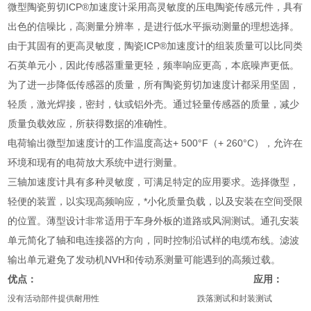
微型陶瓷剪切ICP®加速度计采用高灵敏度的压电陶瓷传感元件，具有
出色的信噪比，高测量分辨率，是进行低水平振动测量的理想选择。
由于其固有的更高灵敏度，陶瓷ICP®加速度计的组装质量可以比同类
石英单元小，因此传感器重量更轻，频率响应更高，本底噪声更低。
为了进一步降低传感器的质量，所有陶瓷剪切加速度计都采用坚固，
轻质，激光焊接，密封，钛或铝外壳。通过轻量传感器的质量，减少
质量负载效应，所获得数据的准确性。
电荷输出微型加速度计的工作温度高达+ 500°F（+ 260°C），允许在
环境和现有的电荷放大系统中进行测量。
三轴加速度计具有多种灵敏度，可满足特定的应用要求。选择微型，
轻便的装置，以实现高频响应，*小化质量负载，以及安装在空间受限
的位置。薄型设计非常适用于车身外板的道路或风洞测试。通孔安装
单元简化了轴和电连接器的方向，同时控制沿试样的电缆布线。滤波
输出单元避免了发动机NVH和传动系测量可能遇到的高频过载。
优点： 应用：
没有活动部件提供耐用性
跌落测试和封装测试