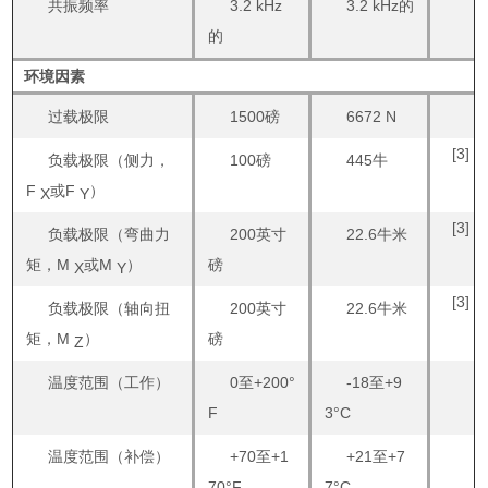
共振频率
3.2 kHz
3.2 kHz的
的
环境因素
过载极限
1500磅
6672 N
[3]
负载极限（侧力，
100磅
445牛
F
或F
）
X
Y
[3]
负载极限（弯曲力
200英寸
22.6牛米
矩，M
或M
）
磅
X
Y
[3]
负载极限（轴向扭
200英寸
22.6牛米
矩，M
）
磅
Z
温度范围（工作）
0至+200°
-18至+9
F
3°C
温度范围（补偿）
+70至+1
+21至+7
70°F
7°C