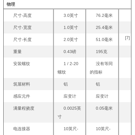
物理
尺寸-高度
3.0英寸
76.2毫米
尺寸-宽度
1.0英寸
25.4毫米
[7]
尺寸-长度
2.0英寸
51.0毫米
重量
0.43磅
195克
安装螺纹
1 / 2-20
没有等同
螺纹
的指标
筑屋材料
铝
铝
感应元件
应变计
应变计
满量程挠度
0.0025英
0.05毫米
寸
电连接器
10英尺-
10英尺-