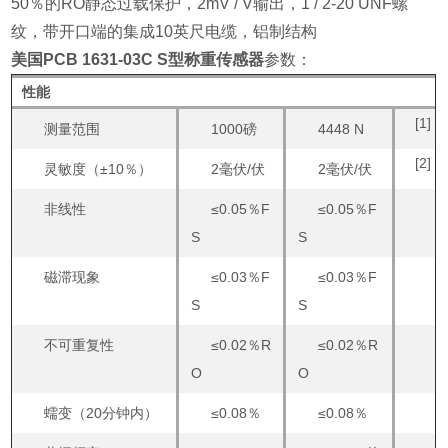
50％的RO静态过载保护，2mV / V输出，1 / 2-20 UNF螺
纹，带开口端的集成10英尺电缆，铝制结构
美国PCB 1631-03C S型称重传感器
参数：
性能
[1]
测量范围
1000磅
4448 N
[2]
灵敏度（±10％）
2毫伏/伏
2毫伏/伏
非线性
≤0.05％F
≤0.05％F
S
S
磁滞现象
≤0.03％F
≤0.03％F
S
S
不可重复性
≤0.02％R
≤0.02％R
O
O
蠕变（20分钟内）
≤0.08％
≤0.08％