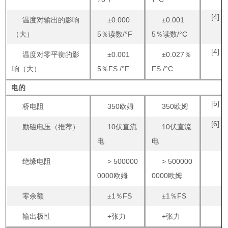
[4]
温度对输出的影响
±0.000
±0.001
（大）
5％读数/°F
5％读数/°C
[4]
温度对零平衡的影
±0.001
±0.027％
响（大）
5％FS /°F
FS /°C
电的
[5]
桥电阻
350欧姆
350欧姆
[6]
励磁电压（推荐）
10伏直流
10伏直流
电
电
绝缘电阻
> 500000
> 500000
0000欧姆
0000欧姆
零余额
±1％FS
±1％FS
输出极性
+张力
+张力