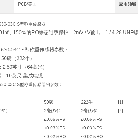
PCB/美国
应用领域
630-03C S型称重传感器
 lbf，150％的RO静态过载保护，2mV / V输出，1 / 4-2
1630-03C S型称重传感器参数：
50磅（222牛）
：2.50英寸（64毫米）
：10英尺-集成电缆
630-03C S型称重传感器的参数：
50磅
222牛
[1]
0％）
2毫伏/伏
2毫伏/伏
[2]
≤0.05％FS
≤0.05％FS
≤0.03％FS
≤0.03％FS
≤0.02％RO
≤0.02％RO