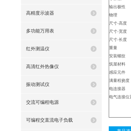
输出极性
高精度示波器
物理
尺寸-高度
多功能万用表
尺寸-宽度
尺寸-长度
重量
红外测温仪
安装螺纹
筑屋材料
高清红外热像仪
感应元件
满量程挠度
振动测试仪
电连接器
电气连接位
交流可编程电源
可编程交直流电子负载