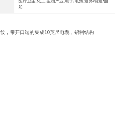
医疗卫生,化工,生物产业,电子/电池,道路/轨道/船
舶
8 UNF螺纹，带开口端的集成10英尺电缆，铝制结构