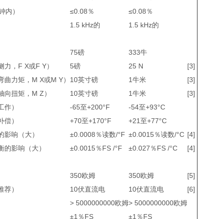
分钟内）
≤0.08％
≤0.08％
1.5 kHz的
1.5 kHz的
75磅
333牛
侧力，F
X
或F
Y
）
5磅
25 N
[3]
弯曲力矩，M
X
或M
Y
）
10英寸磅
1牛米
[3]
轴向扭矩，M
Z
）
10英寸磅
1牛米
[3]
工作）
-65至+200°F
-54至+93°C
补偿）
+70至+170°F
+21至+77°C
的影响（大）
±0.0008％读数/°F
±0.0015％读数/°C
[4]
衡的影响（大）
±0.0015％FS /°F
±0.027％FS /°C
[4]
350欧姆
350欧姆
[5]
推荐）
10伏直流电
10伏直流电
[6]
> 5000000000欧姆
> 5000000000欧姆
±1％FS
±1％FS