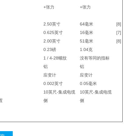
+张力
+张力
2.50英寸
64毫米
[8]
0.625英寸
16毫米
[7]
2.00英寸
51毫米
[8]
0.23磅
1.04克
1 / 4-28螺纹
没有等同的指标
铝
铝
应变计
应变计
0.002英寸
0.05毫米
10英尺-集成电缆
10英尺-集成电缆
置
侧
侧