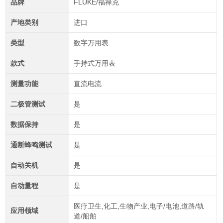
品牌
FLUKE/福禄克
产地类别
进口
类型
数字万用表
款式
手持式万用表
测量功能
直流电流
二极管测试
是
数据保持
是
通断蜂鸣测试
是
自动关机
是
自动量程
是
医疗卫生,化工,生物产业,电子/电池,道路/轨
应用领域
道/船舶