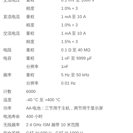
精度
1.0% + 3
直流电流
量程
1 mA 至 10 A
精度
1.0% + 3
交流电流
量程
1 mA 至 10 A
精度
1.5% + 3
电阻
量程
0.1 Ω 至 40 MΩ
电容
量程
1 nF 至 9999 μF
分辨率
1nF
频率
量程
5 Hz 至 50 kHz
分辨率
0.01 Hz
计数
6000
温度
-40 °C 至 +400 °C
功率
AA 电池：三节用于主机，两节用于显示屏
电池寿命
400 小时
无线频率
2.4 GHz ISM 频带 10 米范围
安全等级
CAT IV 600 V、CAT III 1000 V