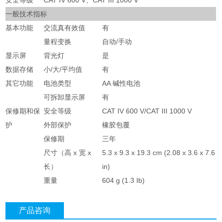
一般技术指标
基本功能
交流真有效值
有
量程变换
自动/手动
显示屏
背光灯
是
数据存储
小/大/平均值
有
其它功能
电池类型
AA 碱性电池
可拆卸显示屏
有
保修期和保
安全等级
CAT IV 600 V/CAT III 1000 V
护
外部保护
橡胶包覆
保修期
三年
尺寸（高 x 宽 x
5.3 x 9.3 x 19.3 cm (2.08 x 3.6 x 7.6
长）
in)
重量
604 g (1.3 Ib)
产品咨询