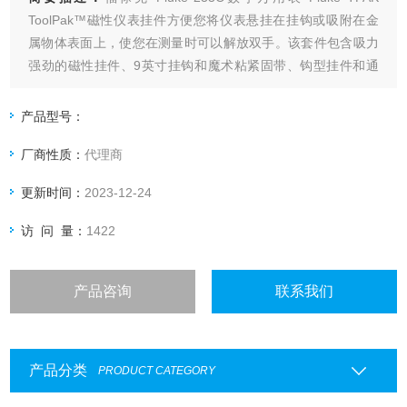
ToolPak™磁性仪表挂件方便您将仪表悬挂在挂钩或吸附在金
属物体表面上，使您在测量时可以解放双手。该套件包含吸力
强劲的磁性挂件、9英寸挂钩和魔术粘紧固带、钩型挂件和通
用挂件。解决您可能面临的几乎所有悬挂和定位问题。
产品型号：
厂商性质：
代理商
更新时间：
2023-12-24
访 问 量：
1422
产品咨询
联系我们
产品分类
PRODUCT CATEGORY