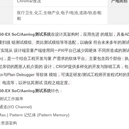
Chroma/致茂
产地类别
医疗卫生,化工,生物产业,电子/电池,道路/轨道/船
舶
650-EX SoC/Aanlog测试系统
在设计其架构时，应用先进 的规划，具备AD
描 链测试模组、类比测试模组等等选配，以确保 符合未来多年的测试需求。另Chroma
，可实现从 设计端至量产端使用同一PXI平台已减少因硬体 不同所造成的测
at form)，是一个结合工程开发与量 产需求的软体平台。主要包含四个部份
切的图形人机介面的 设计，CRISP提供多样化的开发与除错工具，包 含:Shmoo plo
 Editor与Plan Debugger 等软体 模组，可满足研发/测试工程师开发程式时的
、电流等，以评估其测试 流程之稳定度。
650-EX SoC/Aanlog测试系统
特色：
Hz测试工作频率
通道(I/O Channel)
ax.) Pattern 记忆体 (Pattern Memory)
 弹性资源架构