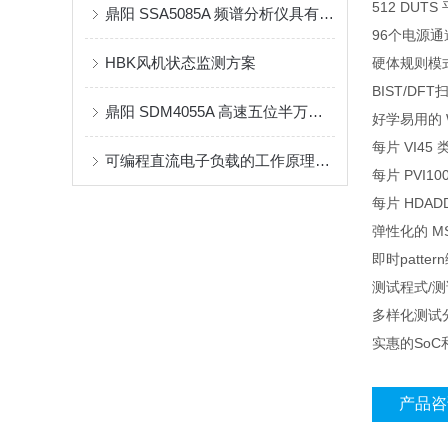
512 DUT
鼎阳 SSA5085A 频谱分析仪具有哪些优势？
96个电源通
HBK风机状态监测方案
硬体规则模式产生器
BIST/DFT
鼎阳 SDM4055A 高速五位半万用表
好学易用的 
每片 VI45
可编程直流电子负载的工作原理是什么？
每片 PVI1
每片 HDA
弹性化的 MS
即时patter
测试程式/测试p
多样化测试分析工具 
实惠的So
产品咨