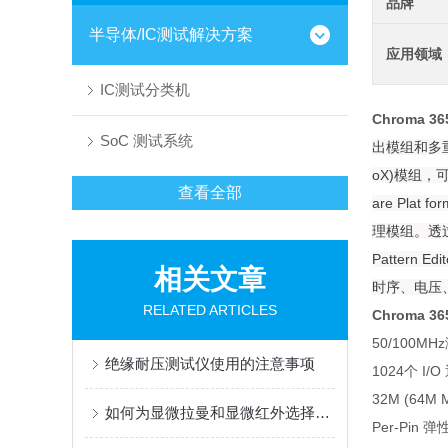
品牌
半导体/IC测试解决方案
应用领域
IC测试分类机
Chroma 3
SoC 测试系统
出模组和多重扫
oX)模组
查看全部
are Pl
理模组。透过亲
Pattern
相关文章
时序、电压
RELATED ARTICLES
Chroma 3
50/100M
绝缘耐压测试仪使用的注意事项
1024个 I/O 
32M (64M M
如何为显微拉曼和显微红外选择滤膜材料？
Per-Pin