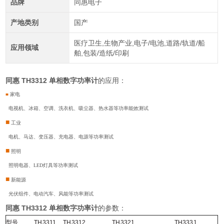
品牌
同惠电子
产地类别
国产
医疗卫生,生物产业,电子/电池,道路/轨道/船
应用领域
舶,包装/造纸/印刷
同惠 TH3312 单相数字功率计
的应用：
■
家电
电视机、冰箱、空调、洗衣机、吸尘器、热水器等功率能效测试
■
工业
电机、马达、变压器、充电器、电源等功率测试
■
照明
照明电器、LED灯具等功率测试
■
新能源
光伏组件、电动汽车、风能等功率测试
同惠 TH3312 单相数字功率计
的参数：
型号
TH3311
TH3312
TH3321
TH3331