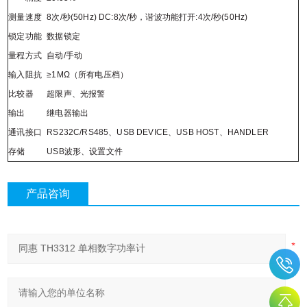
测量速度
8
次
/
秒(50Hz)
DC:8
次
/
秒，谐波功能打开
:4
次
/
秒(50Hz)
锁定功能
数据锁定
量程方式
自动
/
手动
输入阻抗
≥
1M
Ω（所有电压档）
比较器
超限声、光报警
输出
继电器输出
通讯接口
RS232C/RS485
、
USB DEVICE
、
USB HOST
、
HANDLER
存储
USB
波形、设置文件
产品咨询