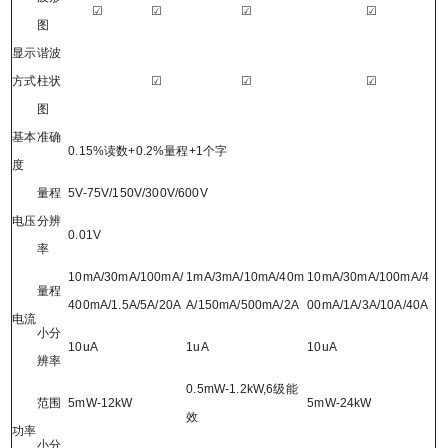
☑
☑
☑
☑
图
显示
谐波
方式
柱状
☑
☑
☑
图
基本准确
0.15%
读数
+0.2%
量程
+1
个字
度
量程
5V-75V/150V/300V/600V
电压
分辨
0.01V
率
10mA/30mA/100mA/
1mA/3mA/10mA/40m
10mA
/3
0mA
/1
00mA
/4
量程
400mA/1.5A/5A/20A
A/150mA/500mA/2A
00m
A/1A/3A/10A/40A
电流
小分
10uA
1uA
10uA
辨率
0.5mW-1.2kW,6
级能
范围
5mW-12kW
5mW-24kW
效
功率
小分