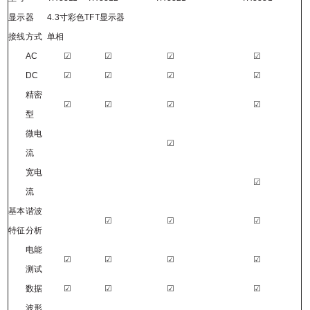
显示器
4.3
寸彩色
TFT
显示器
接线方式
单相
AC
☑
☑
☑
☑
DC
☑
☑
☑
☑
精密
☑
☑
☑
☑
型
微电
☑
流
宽电
☑
流
基本
谐波
☑
☑
☑
特征
分析
电能
☑
☑
☑
☑
测试
数据
☑
☑
☑
☑
波形