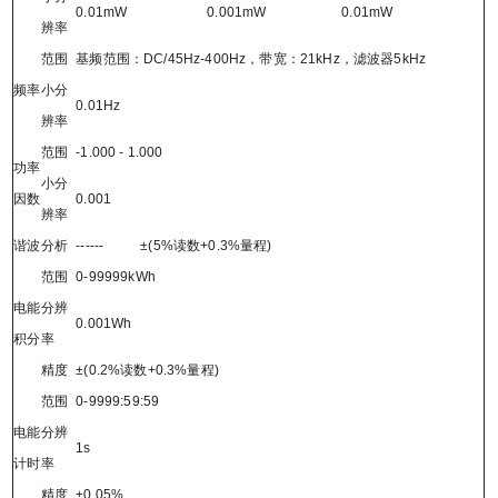
0.01mW
0.001mW
0.01mW
辨率
范围
基频范围：
DC/45Hz-400Hz
，带宽：
21kHz
，滤波器
5kHz
频率
小分
0.01Hz
辨率
范围
-1.000 - 1.000
功率
小分
因数
0.001
辨率
谐波分析
------
±
(5%
读数
+0.3%
量程
)
范围
0-99999kWh
电能
分辨
0.001Wh
积分
率
精度
±
(0.2%
读数
+0.3%
量程
)
范围
0-9999:59:59
电能
分辨
1s
计时
率
精度
±
0.05%