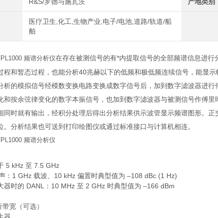
R&S/罗德与施瓦茨
产地类别
医疗卫生,化工,生物产业,电子/电池,道路/轨道/船
舶
在存在被测信号的有*内提取信号的全部频谱信息进行
PL1000 频谱分析仪
过程和暂态过程，也能分析40兆赫以下的低频和极低频连续信号，能显
分析的模拟
信号
经模数变换电路变换成数字信号后，加到数字滤波器进行
化和按余弦律变化的数字本振
信号
，也加到
数字滤波器
与被测信号作
傅里
相同时就有输出，经积分处理后得出分析结果供示波管显示频谱图形。正
位。分析结果也可送到打印
绘图仪
或通过标准接口与计算机相连。
PL1000 频谱分析仪
 kHz 至 7.5 GHz
：1 GHz 载波、10 kHz 偏置时典型值为 –108 dBc (1 Hz)
时的 DANL：10 MHz 至 2 GHz 时典型值为 –166 dBm
 分析带宽（可选）
生器