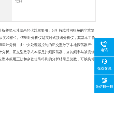
进口
分析并显示其结果的仪器主要用于分析持续时间很短的非重复
示幅度和相位。傅里叶分析仪是实时式频谱分析仪，其基本工作
傅里叶
分析；由
中央处理器
控制的正交型数字本地振荡器产生
电话
叶
分析。正交型数字式本振是扫频振荡器，当其频率与被测信
交型本振用正弦和余弦信号得到的分析结果是复数，可以换算
在线交流
微信扫一扫