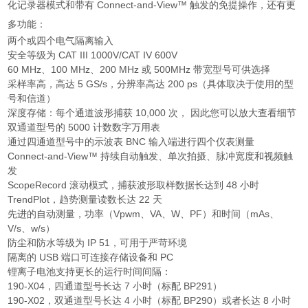
化记录器模式和带有 Connect-and-View™ 触发的免提操作，还有更
多功能：
两个或四个电气隔离输入
安全等级为 CAT III 1000V/CAT IV 600V
60 MHz、100 MHz、200 MHz 或 500MHz 带宽型号可供选择
采样率高，高达 5 GS/s，分辨率高达 200 ps（具体取决于使用的型
号和信道）
深度存储：每个通道波形捕获 10,000 次， 因此您可以放大查看细节
双通道型号的 5000 计数数字万用表
通过四通道型号中的示波表 BNC 输入端进行四个仪表测量
Connect-and-View™ 持续自动触发、单次拍摄、脉冲宽度和视频触
发
ScopeRecord 滚动模式，捕获波形取样数据长达到 48 小时
TrendPlot，趋势测量读数长达 22 天
先进的自动测量，功率（Vpwm、VA、W、PF）和时间（mAs、
V/s、w/s）
防尘和防水等级为 IP 51，可用于严苛环境
隔离的 USB 端口可连接存储设备和 PC
锂离子电池支持更长的运行时间间隔：
190-X04，四通道型号长达 7 小时（标配 BP291）
190-X02，双通道型号长达 4 小时（标配 BP290）或者长达 8 小时