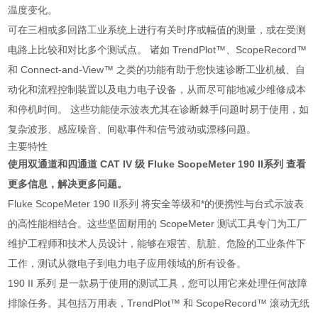
温度变化。
可在三相或多回路工业系统上进行有关时序或幅值的测量，或在受测
电路上比较和对比多个测试点。 诸如 TrendPlot™、ScopeRecord™
和 Connect-and-View™ 之类的功能有助于您快速诊断工业机械、自
动化和流程控制装置以及电力电子设备，从而尽可能地减少维修成本
和停机时间。 这些功能使示波表尤其在诊断棘手问题时易于使用，如
复杂波形、感应噪音、间歇事件和信号波动或漂移问题。
主要特性
使用双通道和四通道 CAT IV 级 Fluke ScopeMeter 190 II系列 查看
更多信息，解决更多问题。
Fluke ScopeMeter 190 II系列 将安全等级和*的便携性与台式示波表
的高性能相结合。这些坚固耐用的 ScopeMeter 测试工具专门为工厂
维护工程师和技术人员设计，能够在艰苦、肮脏、危险的工业条件下
工作，测试从微电子到电力电子应用领域的所有设备。
190 II 系列 是一款易于使用的测试工具，您可以用它来处理任何故障
排除任务。其包括万用表，TrendPlot™ 和 ScopeRecord™ 滚动无纸