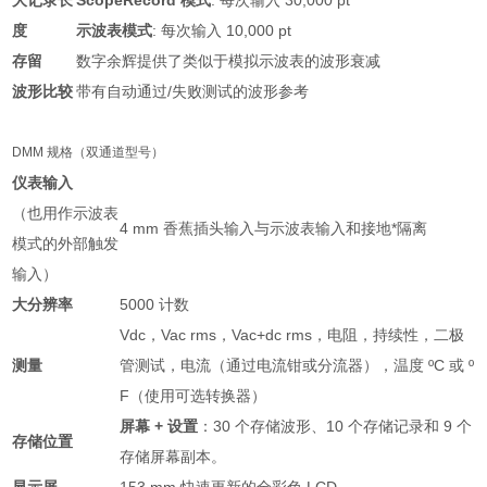
度
示波表模式
: 每次输入 10,000 pt
存留
数字余辉提供了类似于模拟示波表的波形衰减
波形比较
带有自动通过/失败测试的波形参考
DMM 规格（双通道型号）
仪表输入
（也用作示波表
4 mm 香蕉插头输入与示波表输入和接地*隔离
模式的外部触发
输入）
大分辨率
5000 计数
Vdc，Vac rms，Vac+dc rms，电阻，持续性，二极
测量
管测试，电流（通过电流钳或分流器），温度 ºC 或 º
F（使用可选转换器）
屏幕 + 设置
：30 个存储波形、10 个存储记录和 9 个
存储位置
存储屏幕副本。
显示屏
153 mm 快速更新的全彩色 LCD