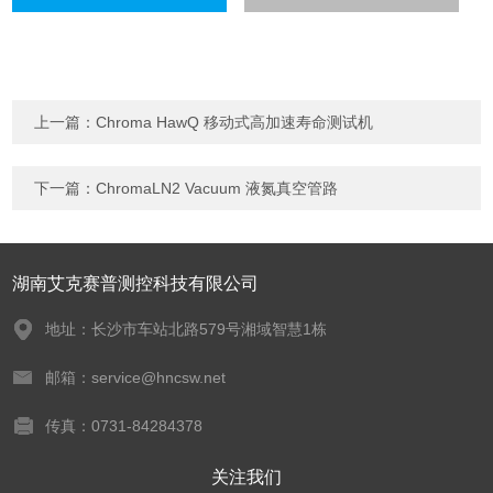
上一篇：
Chroma HawQ 移动式高加速寿命测试机
下一篇：
ChromaLN2 Vacuum 液氮真空管路
湖南艾克赛普测控科技有限公司
地址：长沙市车站北路579号湘域智慧1栋
邮箱：service@hncsw.net
传真：0731-84284378
关注我们