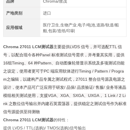
品牌
Chroma/致茂
产地类别
进口
医疗卫生,生物产业,电子/电池,道路/轨道/船
应用领域
舶,包装/造纸/印刷
Chroma 27011 LCM测试器
主要提供LVDS 信号，并可选配TTL 信
号，以配合现今各种Panel 标准测试信号需求，并考量其实用，提供
16组Timing、64 种Pattern、自动图像轮替显示系统及多项测试功能
之设定，使用者更可于PC 端应用软体进行Timing / Pattern / Progra
m之编辑，以建构产品专属之测试程式，27011 整合信号源及电源之
设计，使本产品可广泛应用于研发/ 品保/ 品质验证/ 售服/ 业务等液晶
模组相关测试使用，支援VGA、XGA、SXGA、UXGA， 1 Link / 2 Li
nk 之数位信号输出并内建石英震荡器，提供稳定之测试信号作为标准
信号源提供至待测物
Chroma 27011 LCM测试器
的特性：
提供 LVDS / TTL(选购)/ TMDS(选购)信号输出