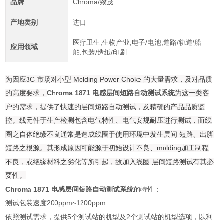
品牌
Chroma/致茂
产地类别
进口
医疗卫生,生物产业,电子/电池,道路/轨道/船
应用领域
舶,包装/造纸/印刷
为因应3C 市场对小型 Molding Power Choke 的大量需求，及对品质
的高度要求，
Chroma 1871 电感层间短路自动测试系统
为这一类客
户的需求，提供了快速的层间短路自动测试，及精确的产品品质监
控。线元件于生产检测包含电气特性、电气安规耐压进行测试，而线
圈之自体绝缘不良通常是造成线圈于使用环境中发生层间 短路、出脚
短路之根源。其形成原因可能源于初始设计不良、molding加工制程
不良，或绝缘材料之劣化等所引起，故加入线圈 层间短路测试有其必
要性。
Chroma 1871 电感层间短路自动测试系统
的特性：
测试包装速度200ppm~1200ppm
依照测试需求，提供5个测试站的机型及2个测试站的机型选项，以利