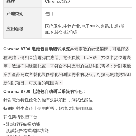
品牌
Chroma/致茂
产地类别
进口
医疗卫生,生物产业,电子/电池,道路/轨道/船
应用领域
舶,包装/造纸/印刷
Chroma 8700 电池包自动测试系统
具備靈活的硬體架構，可選擇多
種硬體，例如直流電源供應器、電子負載、LCR錶、六位半數位電表
等，透過不同硬體配置，可符合不同應用的自動測試需求；針對電池
業界產品高度客製化與多樣化的測試需求的現狀，可擴充硬體與增加
新測試項目。可支援的範圍為：
Chroma 8700 电池包自动测试系统
的特色：
針對電池特性優化的標準測試項目，測試效能佳
特別針對生產線上使用所需，軟體功能操作簡單
彈性架構軟體平台
- 測試程序編輯功能
- 測試報告格式編輯功能