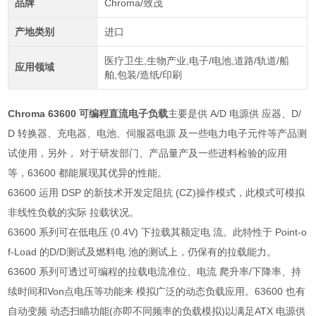
品牌
Chroma/致茂
产地类别
进口
医疗卫生,生物产业,电子/电池,道路/轨道/船
应用领域
舶,包装/造纸/印刷
Chroma 63600 可编程直流电子负载
主要是供 A/D 电源供 应器、D/
D 转换器、充电器、电池、伺服器电源 及一些电力电子元件等产品测
试使用，另外， 对于研发部门、产品量产及一些进料检验的应用
等，63600 都能展现其优异的性能。
63600 运用 DSP 的新技术开发定阻抗 (CZ)操作模式，此模式可模拟
非线性负载的实际 拉载状况。
63600 系列可在低电压 (0.4V) 下拉载其额定电 流。此特性于 Point-o
f-Load 的D/D测试及燃料电 池的测试上，仍保有的拉载能力。
63600 系列可透过可编程的拉载电流准位、电流 爬升率/下降率、持
续时间和Von点电压等功能来 模拟广泛的动态负载应用。63600 也有
自动变频 动态扫瞄功能(亦即不同频率的负载模拟)以满足ATX 电源供