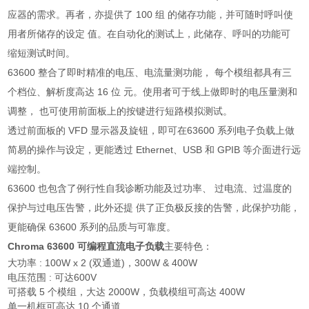
应器的需求。再者，亦提供了 100 组 的储存功能，并可随时呼叫使
用者所储存的设定 值。在自动化的测试上，此储存、呼叫的功能可
缩短测试时间。
63600 整合了即时精准的电压、电流量测功能， 每个模组都具有三
个档位、解析度高达 16 位 元。使用者可于线上做即时的电压量测和
调整， 也可使用前面板上的按键进行短路模拟测试。
透过前面板的 VFD 显示器及旋钮，即可在63600 系列电子负载上做
简易的操作与设定，更能透过 Ethernet、USB 和 GPIB 等介面进行远
端控制。
63600 也包含了例行性自我诊断功能及过功率、 过电流、过温度的
保护与过电压告警，此外还提 供了正负极反接的告警，此保护功能，
更能确保 63600 系列的品质与可靠度。
Chroma 63600 可编程直流电子负载
主要特色：
大功率 : 100W x 2 (双通道)，300W & 400W
电压范围 : 可达600V
可搭载 5 个模组，大达 2000W，负载模组可高达 400W
单一机框可高达 10 个通道