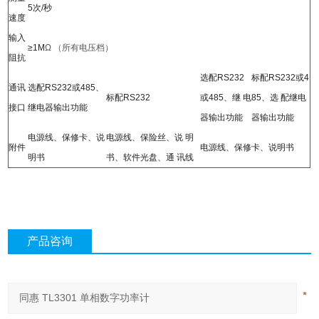
5
次
/
秒
速度
输入
≥
1M
Ω
（所有电压档）
阻抗
选配
RS232
标配
RS232
或
4
通讯
选配
RS232
或
485
、
标配
RS232
或
485
、继
电
85
、选
配继电
接口
继电器输出功能
器输出功能
器输出功能
电源线、保修卡、说
电源线、保险丝、说 明
附件
电源线、保修卡、说明书
明书
书、软件光盘、通
讯线
产品咨询