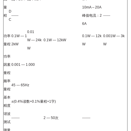
量
10mA
～
20A
D
程
------
峰值电流：
2
------
C
6A
0.01
功率
0.1W
— 1
0.1W
— 12k
0.001W
— 3k
W
— 24k
0.1W
— 12kW
量程
2kW
W
W
W
功率
因素
0.001
—
1.000
量程
频率
45
—
65Hz
量程
基本
±
(0.4%
读数
+0.1%
量程
+1
字
)
精度
谐波
-------
2
—
50
次
-------
测试
测量