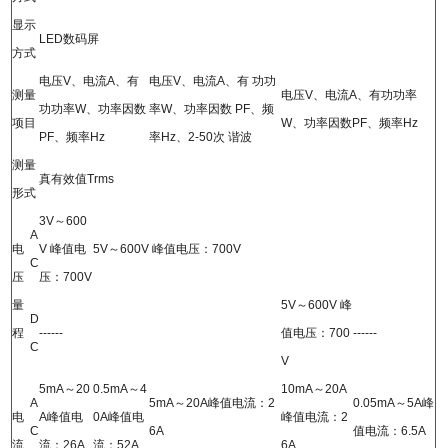
显示
LED
数码屏
方式
电压
V
、电流
A
、有
电压
V
、电流
A
、
有
功
功
测量
电压
V
、电流
A
、有功功率
功功率
W
、功率因数
率
W
、功率因数
PF
、频
项目
W
、功率因数
PF
、
频率
Hz
PF
、
频率
Hz
率
Hz
、
2-50
次
谐波
测量
真有效值
Trms
形式
3V
～
600
A
电
V
峰值电
5V
～
600V
峰值电压：
700V
C
压
压：
700V
量
5V
～
600V
峰
D
程
------
值电压：
700
------
C
V
5mA
～
20
0.5mA
～
4
10mA
～
20A
A
5mA
～
20A
峰值电流：
2
0.05mA
～
5A
峰
电
A
峰值电
0A
峰值电
峰值电流：
2
C
6A
值电流：
6.5A
流
流：
26A
流：
52A
6A