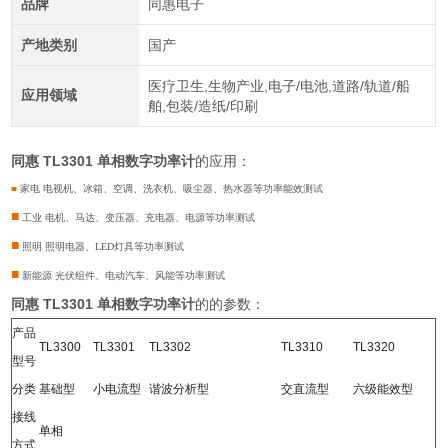
品牌
同惠电子
产地类别
国产
医疗卫生,生物产业,电子/电池,道路/轨道/船
应用领域
舶,包装/造纸/印刷
同惠 TL3301 单相数字功率计
的应用：
■
家电 电视机、冰箱、空调、洗衣机、吸尘器、热水器等功率能效测试
■
工业 电机、马达、变压器、充电器、电源等功率测试
■
照明 照明电器、LED灯具等功率测试
■
新能源 光伏组件、电动汽车、风能等功率测试
同惠 TL3301 单相数字功率计
的的参数：
产品
TL3300
TL3301
TL3302
TL3310
TL3320
型号
分类
基础型
小电流型
谐波分析型
交直流型
六级能效型
接线
单相
方式