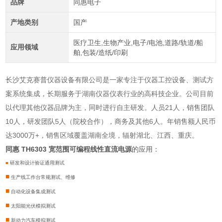
品牌
同惠电子
产地类别
国产
医疗卫生,生物产业,电子/电池,道路/轨道/船
应用领域
舶,包装/造纸/印刷
长沙艾克赛普仪器设备有限公司是一家专注于仪器工控设备、测试方
案系统集成，长期服务于湖南仪器仪表行业的高科技企业。公司目前
以代理其他仪器品牌为主，同时进行自主研发。人员21人，销售团队
10人，研发团队5人（院校合作），商务及其他6人。年销售额人民币
达3000万+，销售区域覆盖湖南全境，辐射湖北、江西、重庆。
同惠 TH6303 宽范围可编程线性直流电源
的应用：
■
研发和设计验证通用测试
■
生产线工作台常规测试、维修
■
自动化设备集成测试
■
太阳能光伏模拟测试
■
新动力汽车模拟测试