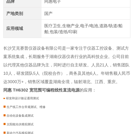
品牌
同惠电子
产地类别
国产
医疗卫生,生物产业,电子/电池,道路/轨道/船
应用领域
舶,包装/造纸/印刷
长沙艾克赛普仪器设备有限公司是一家专注于仪器工控设备、测试方
案系统集成，长期服务于湖南仪器仪表行业的高科技企业。公司目前
以代理其他仪器品牌为主，同时进行自主研发。人员21人，销售团队
10人，研发团队5人（院校合作），商务及其他6人。年销售额人民币
达3000万+，销售区域覆盖湖南全境，辐射湖北、江西、重庆。
同惠 TH6302 宽范围可编程线性直流电源
的应用：
■
研发和设计验证通用测试
■
生产线工作台常规测试、维修
■
自动化设备集成测试
■
太阳能光伏模拟测试
■
新动力汽车模拟测试