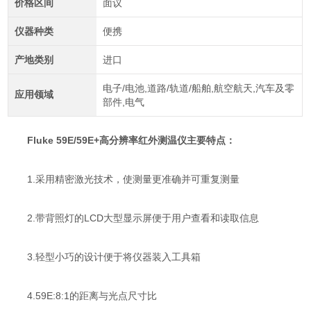
价格区间
面议
仪器种类
便携
产地类别
进口
电子/电池,道路/轨道/船舶,航空航天,汽车及零
应用领域
部件,电气
Fluke 59E/59E+高分辨率红外测温仪
主要特点：
1.采用精密激光技术，使测量更准确并可重复测量
2.带背照灯的LCD大型显示屏便于用户查看和读取信息
3.轻型小巧的设计便于将仪器装入工具箱
4.59E:8:1的距离与光点尺寸比