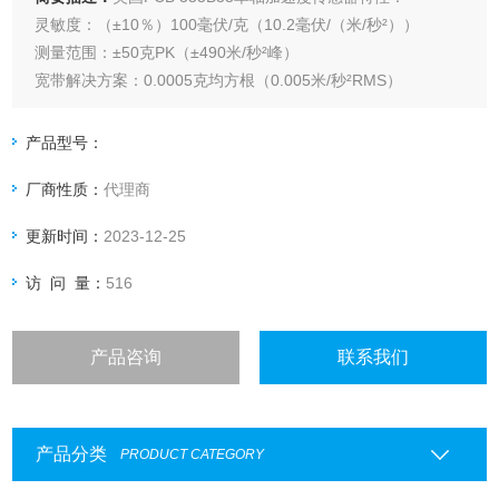
灵敏度：（±10％）100毫伏/克（10.2毫伏/（米/秒²））
测量范围：±50克PK（±490米/秒²峰）
宽带解决方案：0.0005克均方根（0.005米/秒²RMS）
频率范围：（±5％）为2〜5000赫兹
安装：通孔
产品型号：
厂商性质：
代理商
更新时间：
2023-12-25
访 问 量：
516
产品咨询
联系我们
产品分类
PRODUCT CATEGORY