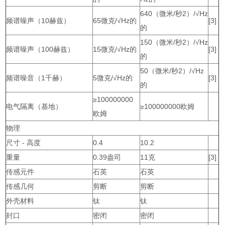
640（微米/秒2）/√Hz
频谱噪声（10赫兹）
65微克/√Hz的
[3]
的
150（微米/秒2）/√Hz
频谱噪声（100赫兹）
15微克/√Hz的
[3]
的
50（微米/秒2）/√Hz
频谱噪音（1千赫）
5微克/√Hz的
[3]
的
≥100000000
电气隔离（基地）
≥100000000欧姆
欧姆
物理
尺寸 - 高度
0.4
10.2
重量
0.39盎司
11克
[3]
传感元件
石英
石英
传感几何
剪断
剪断
外壳材料
钛
钛
封口
密闭
密闭