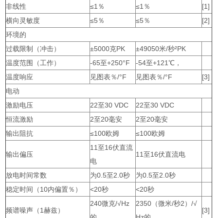
非线性
≤1％
≤1％
[1]
横向灵敏度
≤5％
≤5％
[2]
环境的
过载限制（冲击）
±5000克PK
±49050米/秒²PK
温度范围（工作）
-65至+250°F
-54至+121℃，
温度响应
见图表％/°F
见图表％/°F
[3]
电动
激励电压
22至30 VDC
22至30 VDC
恒流激励
2至20毫安
2至20毫安
输出阻抗
≤100欧姆
≤100欧姆
11至16伏直流
输出偏压
11至16伏直流电
电
放电时间常数
为0.5至2.0秒
为0.5至2.0秒
稳定时间（10内偏置％）
<20秒
<20秒
240微克/√Hz
2350（微米/秒2）/√
频谱噪声（1赫兹）
[3]
的
Hz的