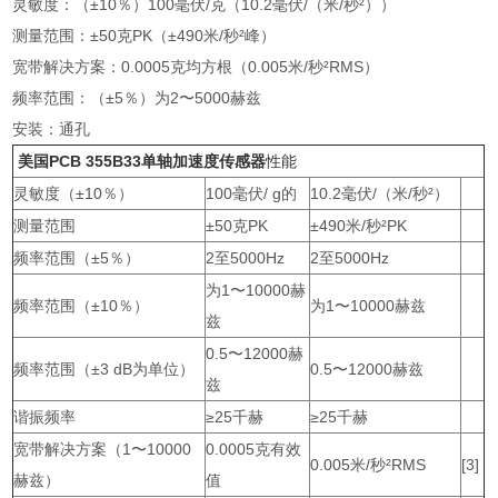
灵敏度：（±10％）100毫伏/克（10.2毫伏/（米/秒²））
测量范围：±50克PK（±490米/秒²峰）
宽带解决方案：0.0005克均方根（0.005米/秒²RMS）
频率范围：（±5％）为2〜5000赫兹
安装：通孔
美国PCB 355B33单轴加速度传感器
性能
灵敏度（±10％）
100毫伏/ g的
10.2毫伏/（米/秒²）
测量范围
±50克PK
±490米/秒²PK
频率范围（±5％）
2至5000Hz
2至5000Hz
为1〜10000赫
频率范围（±10％）
为1〜10000赫兹
兹
0.5〜12000赫
频率范围（±3 dB为单位）
0.5〜12000赫兹
兹
谐振频率
≥25千赫
≥25千赫
宽带解决方案（1〜10000
0.0005克有效
0.005米/秒²RMS
[3]
赫兹）
值