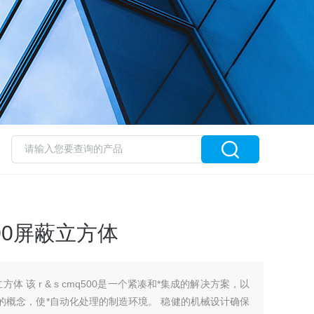
00屏蔽立方体
方体 该 r & s cmq500是一个紧凑和*集成的解决方案，以
屉的概念，使*自动化处理的制造环境。 稳健的机械设计确保