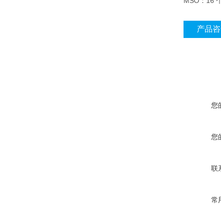
MSO：16
产品咨
您
您
联
常