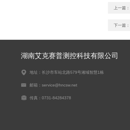
上一篇：
下一篇：
湖南艾克赛普测控科技有限公司
地址：长沙市车站北路579号湘域智慧1栋
邮箱：service@hncsw.net
传真：0731-84284378