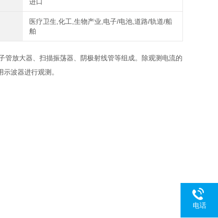
进口
医疗卫生,化工,生物产业,电子/电池,道路/轨道/船
舶
子管放大器、扫描振荡器、阴极射线管等组成。除观测电流的
用示波器进行观测。
电话