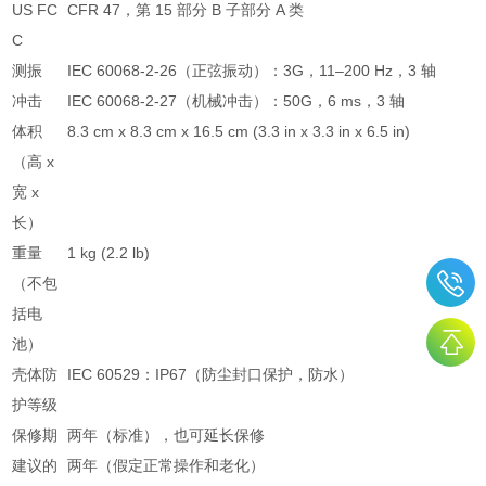
US FC
CFR 47，第 15 部分 B 子部分 A 类
C
测振
IEC 60068-2-26（正弦振动）：3G，11–200 Hz，3 轴
冲击
IEC 60068-2-27（机械冲击）：50G，6 ms，3 轴
体积
8.3 cm x 8.3 cm x 16.5 cm (3.3 in x 3.3 in x 6.5 in)
（高 x
宽 x
长）
重量
1 kg (2.2 lb)
（不包
括电
池）
壳体防
IEC 60529：IP67（防尘封口保护，防水）
护等级
保修期
两年（标准），也可延长保修
建议的
两年（假定正常操作和老化）