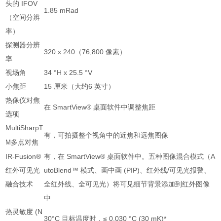
头的 IFOV
1.85 mRad
（空间分辨
率）
探测器分辨
320 x 240（76,800 像素）
率
视场角
34 °H x 25.5 °V
小焦距
15 厘米（大约6 英寸）
热像仪对焦
在 SmartView® 桌面软件中调整焦距
选项
MultiSharp
T
有，可拍摄整个视角中的近焦和远焦图像
多点对焦
M
IR-Fusion®
有，在 SmartView® 桌面软件中。五种图像混合模式（A
红外可见光
utoBlend™ 模式、画中画 (PIP)、红外线/可见光报警、
融合技术
全红外线、全可见光）将可见细节背景添加到红外图像
中
热灵敏度 (N
30°C 目标温度时，≤ 0.030 °C (30 mK)*